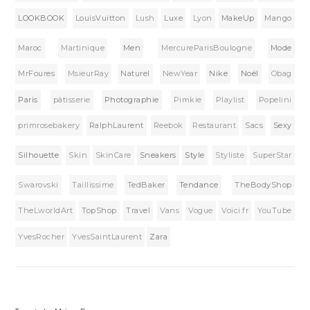
LOOKBOOK
LouisVuitton
Lush
Luxe
Lyon
MakeUp
Mango
Maroc
Martinique
Men
MercureParisBoulogne
Mode
MrFoures
MsieurRay
Naturel
NewYear
Nike
Noël
Obag
Paris
pâtisserie
Photographie
Pimkie
Playlist
Popelini
primrosebakery
RalphLaurent
Reebok
Restaurant
Sacs
Sexy
Silhouette
Skin
SkinCare
Sneakers
Style
Styliste
SuperStar
Swarovski
Taillissime
TedBaker
Tendance
TheBodyShop
TheLworldArt
TopShop
Travel
Vans
Vogue
Voici.fr
YouTube
YvesRocher
YvesSaintLaurent
Zara