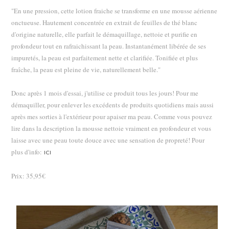
"En une pression, cette lotion fraiche se transforme en une mousse aérienne
onctueuse. Hautement concentrée en extrait de feuilles de thé blanc
d'origine naturelle, elle parfait le démaquillage, nettoie et purifie en
profondeur tout en rafraichissant la peau. Instantanément libérée de ses
impuretés, la peau est parfaitement nette et clarifiée. Tonifiée et plus
fraîche, la peau est pleine de vie, naturellement belle."
Donc après 1 mois d'essai, j'utilise ce produit tous les jours! Pour me
démaquiller, pour enlever les excédents de produits quotidiens mais aussi
après mes sorties à l'extérieur pour apaiser ma peau. Comme vous pouvez
lire dans la description la mousse nettoie vraiment en profondeur et vous
laisse avec une peau toute douce avec une sensation de propreté! Pour
plus d'info:
ICI
Prix: 35,95€