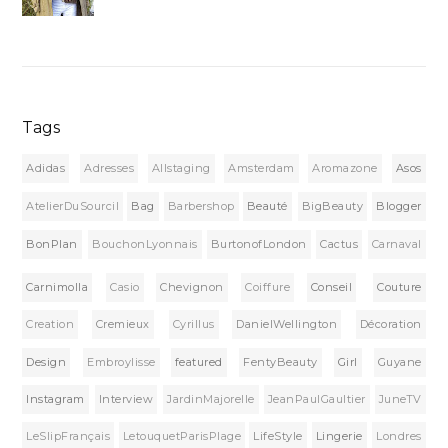
Tags
Adidas
Adresses
Allstaging
Amsterdam
Aromazone
Asos
AtelierDuSourcil
Bag
Barbershop
Beauté
BigBeauty
Blogger
BonPlan
BouchonLyonnais
BurtonofLondon
Cactus
Carnaval
Carnimolla
Casio
Chevignon
Coiffure
Conseil
Couture
Creation
Cremieux
Cyrillus
DanielWellington
Décoration
Design
Embroylisse
featured
FentyBeauty
Girl
Guyane
Instagram
Interview
JardinMajorelle
JeanPaulGaultier
JuneTV
LeSlipFrançais
LetouquetParisPlage
LifeStyle
Lingerie
Londres