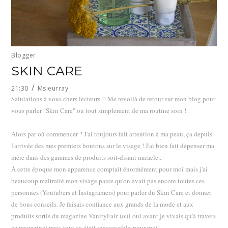
Blogger
SKIN CARE
21:30
Msieurray
Salutations à vous chers lecteurs !! Me revoilà de retour sur mon blog pour
vous parler "Skin Care" ou tout simplement de ma routine soin !
Alors par où commencer ? J'ai toujours fait attention à ma peau, ça depuis
l'arrivée des mes premiers boutons sur le visage ! J'ai bien fait dépenser ma
mère dans des gammes de produits soit-disant miracle...
À cette époque mon apparence comptait énormément pour moi mais j'ai
beaucoup maltraité mon visage parce qu'on avait pas encore toutes ces
personnes (Youtubers et Instagramers) pour parler du Skin Care et donner
de bons conseils. Je faisais confiance aux grands de la mode et aux
produits sortis du magazine VanityFair
(oui oui avant je vivais qu'à travers
ce magazine) mais tout ça était inaccessible pour moi!